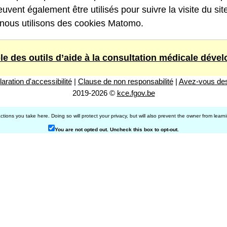
uvent également être utilisés pour suivre la visite du si
b, nous utilisons des cookies Matomo.
e des outils d’aide à la consultation médicale déve
aration d'accessibilité
|
Clause de non responsabilité
|
Avez-vous des
2019-2026 ©
kce.fgov.be
ons you take here. Doing so will protect your privacy, but will also prevent the owner from learn
You are not opted out. Uncheck this box to opt-out.