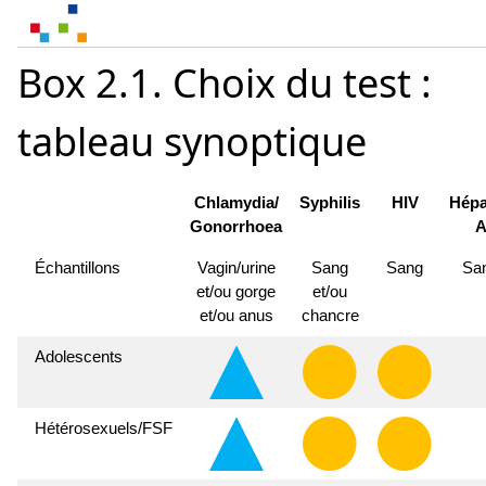
Box 2.1. Choix du test :
tableau synoptique
Chlamydia/
Syphilis
HIV
Hépa
Gonorrhoea
Échantillons
Vagin/urine
Sang
Sang
Sa
et/ou gorge
et/ou
et/ou anus
chancre
Adolescents
Hétérosexuels/FSF